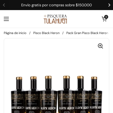
Ir al contenido
Envío gratis por compras sobre $150.000
Anterior
Si
Abrir carrit
0
Abrir menú
Página de inicio
/
Pisco Black Heron
/
Pack Gran Pisco Black Heron